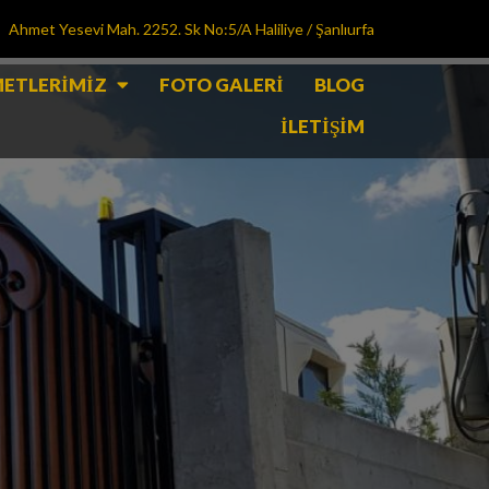
Ahmet Yesevi Mah. 2252. Sk No:5/A Haliliye / Şanlıurfa
ETLERIMIZ
FOTO GALERI
BLOG
İLETIŞIM