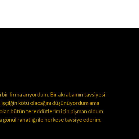
m bir firma arıyordum. Bir akrabamın tavsiyesi
se işçilğin kötü olacağını düşünüyordum ama
e olan bütün tereddütlerim için pişman oldum
 gönül rahatlığı ile herkese tavsiye ederim.